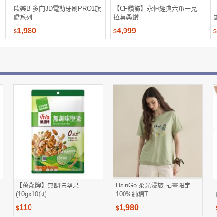
歐樂B 多向3D電動牙刷PRO1旗
【CF鑽飾】永恒經典六爪一克
艦系列
拉莫桑鑽
1,980
4,999
$
$
$
【萬歲牌】無調味堅果
HsinGo 柔光漫旅 插畫限定
(10gx10包)
100%純棉T
110
1,980
$
$