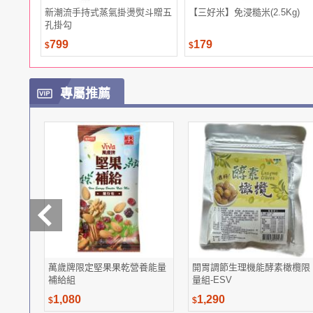
新潮流手持式蒸氣掛燙熨斗贈五
【三好米】免浸糙米(2.5Kg)
孔掛勾
799
179
$
$
專屬推薦
萬歲牌限定堅果果乾營養能量
開胃調節生理機能酵素橄欖限
補給組
量組-ESV
1,080
1,290
$
$