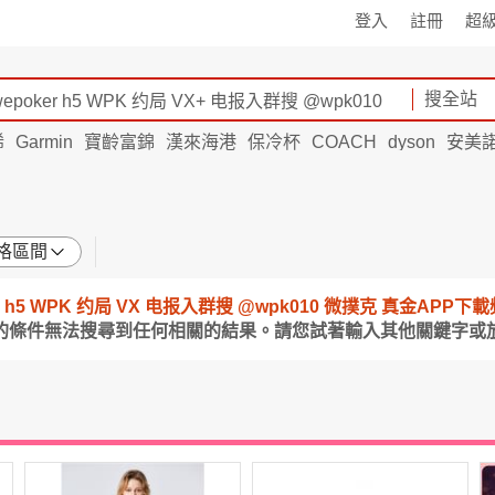
登入
註冊
超
搜全站
烯
Garmin
寶齡富錦
漢來海港
保冷杯
COACH
dyson
安美
格區間
oker h5 WPK 约局 VX 电报入群搜 @wpk010 微撲克 真金APP
定的條件無法搜尋到任何相關的結果。請您試著輸入其他關鍵字或