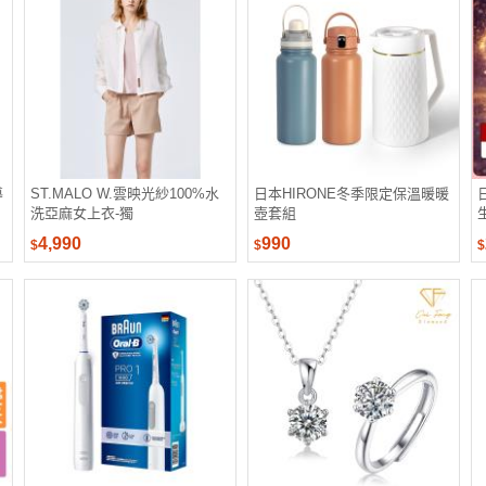
導
ST.MALO W.雲映光紗100%水
日本HIRONE冬季限定保溫暖暖
洗亞麻女上衣-獨
壺套組
4,990
990
$
$
$