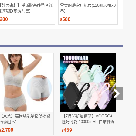
【靜思書軒】淨斯胺基酸螯合鎂
雪柔廚房家用紙巾(120組x6捲x8
Mr. P
錠(60錠)(慈濟共善)
串)
清潔掛球
280
580
990
$
$
【京美】高極絲能量循環提臀
【7月66折加價購】VOORCA
[台灣
內褲組-裸
輕巧可愛 10000mAh 自帶雙線
抹茶隨身
迷你行動電源
2,799
459
171
$
$
$