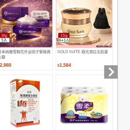
日本純穗雪駒花外泌因子緊緻再
GOLD SUITE 極光潤白玉肌膏
BIOU
生霜
霜
2,980
1,584
3,680
$
$