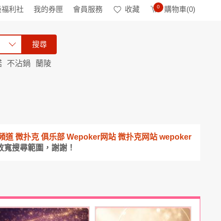
0
級福利社
我的券匣
會員服務
收藏
購物車(
0
)
搜尋
諾
不沾鍋
蘭陵
下載頻道 微扑克 俱乐部 Wepoker网站 微扑克网站 wepoker
放寬搜尋範圍，謝謝！