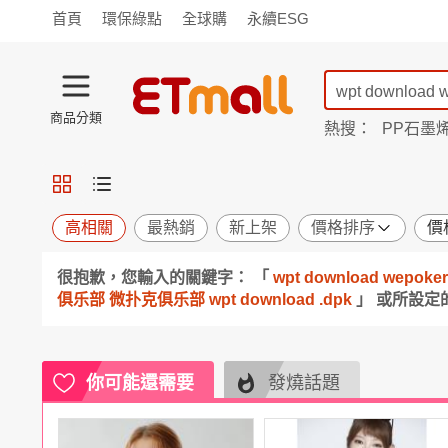
首頁
環保綠點
全球購
永續ESG
商品分類
熱搜：
PP石墨
TV購物
旗艦店
商城
愛買
旅遊
寵物
男女鞋
襪
包配
保健
用品
機能
窈窕
高相關
最熱銷
新上架
價格排序
價
食品
飲料
生鮮
餐券
很抱歉，您輸入的關鍵字： 「
wpt download wep
日用
紙品
清潔
口腔
俱乐部 微扑克俱乐部 wpt download .dpk
」 或所設
鍋具
杯瓶
廚衛
休閒
服飾
內衣
精品
珠寶
寢具
家具
收納
宗教
你可能還需要
發燒話題
Apple
小米
手機平板
穿戴
家電
電視
季節
廚房