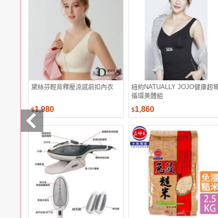
電腦
週邊
電玩
耳機
保養
彩妝
美髮
香氛
黛絲芬輕背釋壓涼感前扣內衣
紐約NATUALLY JOJO健康超
循環美體組
1,980
1,860
$
$