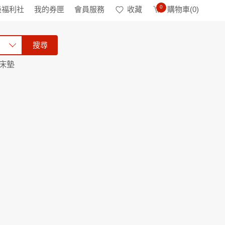
0
級福利社
我的券匣
會員服務
收藏
購物車(
0
)
搜尋
床墊