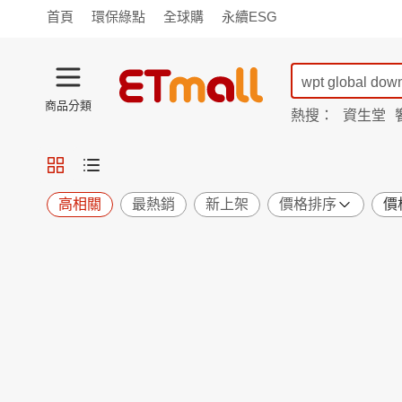
首頁
環保綠點
全球購
永續ESG
商品分類
熱搜：
資生堂
iphone 17
蘭陵
TV購物
旗艦店
商城
愛買
旅遊
寵物
男女鞋
襪
包配
保健
用品
機能
窈窕
高相關
最熱銷
新上架
價格排序
價
食品
飲料
生鮮
餐券
日用
紙品
清潔
口腔
鍋具
杯瓶
廚衛
休閒
服飾
內衣
精品
珠寶
寢具
家具
收納
宗教
Apple
小米
手機平板
穿戴
家電
電視
季節
廚房