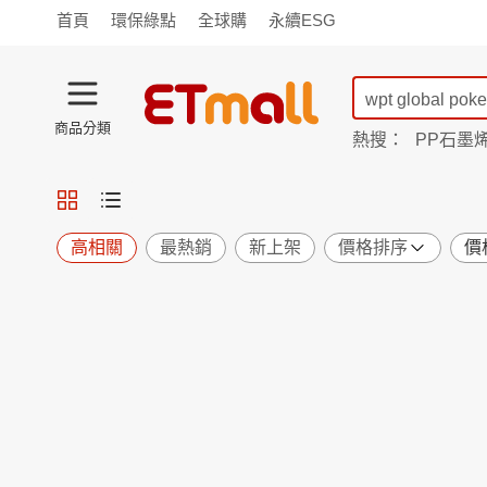
首頁
環保綠點
全球購
永續ESG
商品分類
熱搜：
PP石墨
蘭陵
TV購物
旗艦店
商城
愛買
旅遊
寵物
男女鞋
襪
包配
保健
用品
機能
窈窕
高相關
最熱銷
新上架
價格排序
價
食品
飲料
生鮮
餐券
日用
紙品
清潔
口腔
鍋具
杯瓶
廚衛
休閒
服飾
內衣
精品
珠寶
寢具
家具
收納
宗教
Apple
小米
手機平板
穿戴
家電
電視
季節
廚房