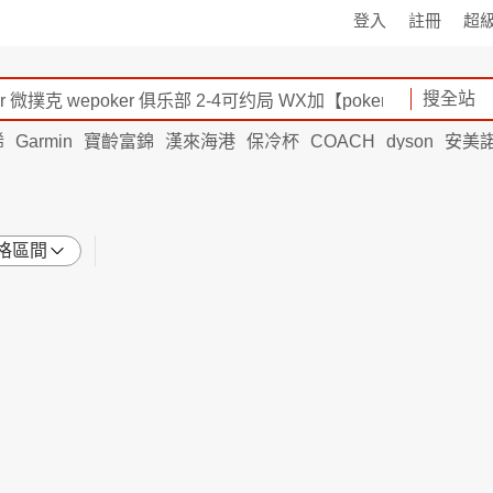
登入
註冊
超
搜全站
烯
Garmin
寶齡富錦
漢來海港
保冷杯
COACH
dyson
安美
格區間