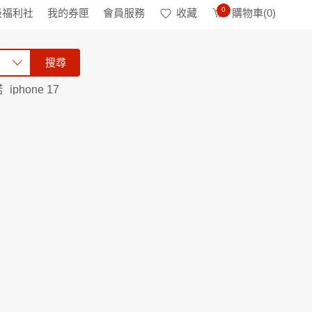
0
級福利社
我的券匣
會員服務
收藏
購物車(
0
)
搜尋
諾
iphone 17