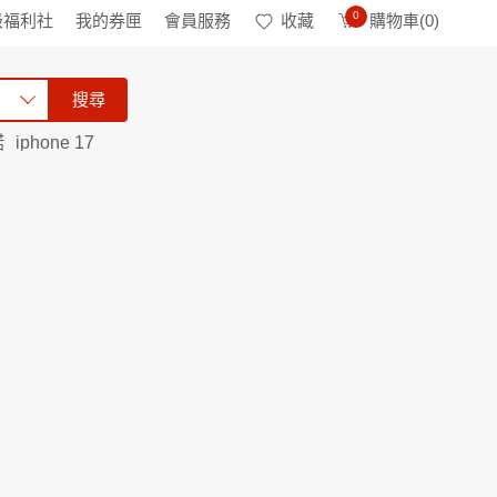
0
級福利社
我的券匣
會員服務
收藏
購物車(
0
)
搜尋
諾
iphone 17