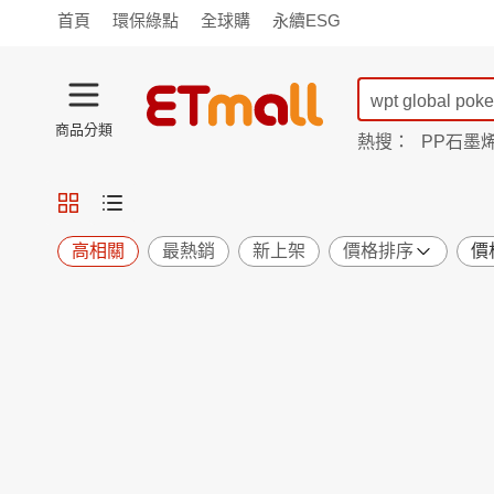
首頁
環保綠點
全球購
永續ESG
商品分類
熱搜：
PP石墨
蘭陵
TV購物
旗艦店
商城
愛買
旅遊
寵物
男女鞋
襪
包配
保健
用品
機能
窈窕
高相關
最熱銷
新上架
價格排序
價
食品
飲料
生鮮
餐券
日用
紙品
清潔
口腔
鍋具
杯瓶
廚衛
休閒
服飾
內衣
精品
珠寶
寢具
家具
收納
宗教
Apple
小米
手機平板
穿戴
家電
電視
季節
廚房