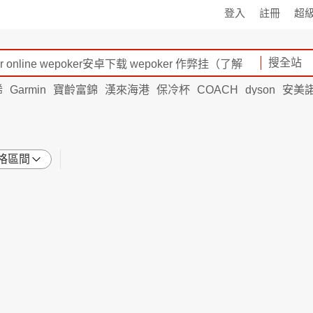
登入
註冊
超
搜全站
烯
Garmin
寶齡富錦
漢來海港
保冷杯
COACH
dyson
安美
格區間