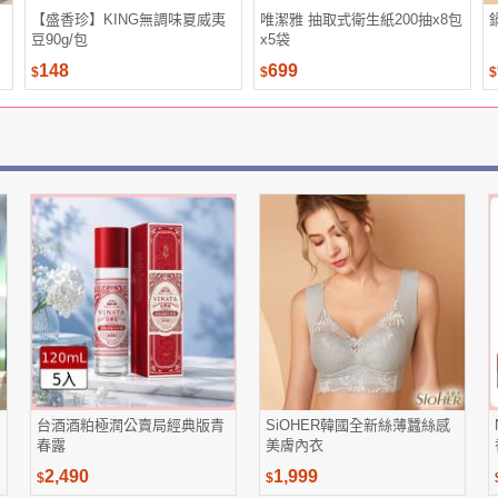
【盛香珍】KING無調味夏威夷
唯潔雅 抽取式衛生紙200抽x8包
豆90g/包
x5袋
148
699
$
$
$
台酒酒粕極潤公賣局經典版青
SiOHER韓國全新絲薄蠶絲感
春露
美膚內衣
2,490
1,999
$
$