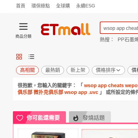
首頁
環保綠點
全球購
永續ESG
商品分類
熱搜：
PP石墨
蘭陵
TV購物
旗艦店
商城
愛買
旅遊
寵物
男女鞋
襪
包配
保健
用品
機能
窈窕
高相關
最熱銷
新上架
價格排序
價
食品
飲料
生鮮
餐券
很抱歉，您輸入的關鍵字： 「
wsop app cheats 
日用
紙品
清潔
口腔
俱乐部 微扑克俱乐部 wsop app .uvc
」 或所設定的
鍋具
杯瓶
廚衛
休閒
服飾
內衣
精品
珠寶
寢具
家具
收納
宗教
你可能還需要
發燒話題
Apple
小米
手機平板
穿戴
家電
電視
季節
廚房