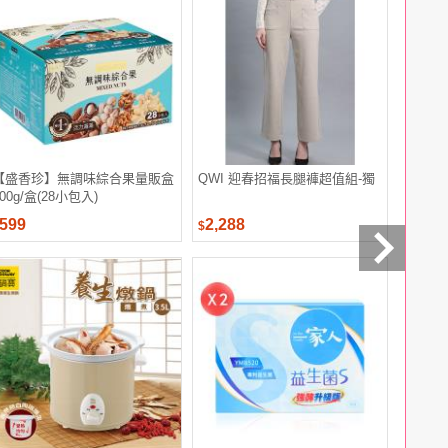
【盛香珍】無調味綜合果量販盒
QWI 迎春招福長腿褲超值組-獨
老子有錢
700g/盒(28小包入)
599
2,288
888
$
$