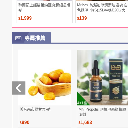
矜蘭妃上諾曼第純亞麻超細長版
Mr.box 防漏加厚清潔垃圾袋 白
衫
色透明 小(S)15L/中(M)20L/大
(L)45L 3捲 任選
1,999
139
$
$
專屬推薦
美味森市鮮甘栗-勁
MN Propolis 頂規巴西綠蜂膠
滴劑
990
1,683
$
$