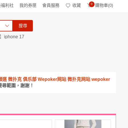
0
級福利社
我的券匣
會員服務
收藏
購物車(
0
)
搜尋
諾
iphone 17
下載頻道 微扑克 俱乐部 Wepoker网站 微扑克网站 wepoker
搜尋範圍，謝謝！