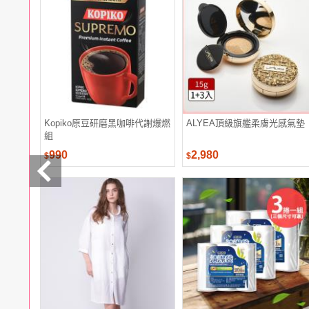
電腦
週邊
電玩
耳機
保養
彩妝
美髮
香氛
Kopiko原豆研磨黑咖啡代謝爆燃
ALYEA頂級旗艦柔膚光感氣墊
組
990
2,980
$
$