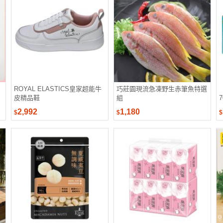
ROYAL ELASTICS皇家超能牛
巧莊園現流急凍野生赤筆魚特選
皮精品鞋
組
2,992
1,180
$
$
$