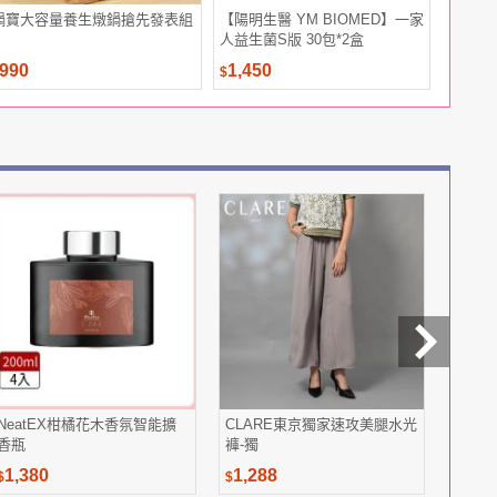
鍋寶大容量養生燉鍋搶先發表組
【陽明生醫 YM BIOMED】一家
&MOR
人益生菌S版 30包*2盒
能量貼布-
990
1,450
480
$
$
NeatEX柑橘花木香氛智能擴
CLARE東京獨家速攻美腿水光
台酒埔
香瓶
褲-獨
春露
1,380
1,288
2,99
$
$
$