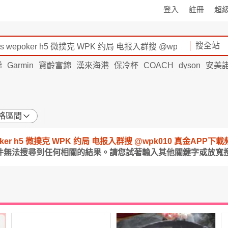
登入
註冊
超
搜全站
烯
Garmin
寶齡富錦
漢來海港
保冷杯
COACH
dyson
安美
格區間
wepoker h5 微撲克 WPK 约局 电报入群搜 @wpk010 真金APP
條件無法搜尋到任何相關的結果。請您試著輸入其他關鍵字或放寬