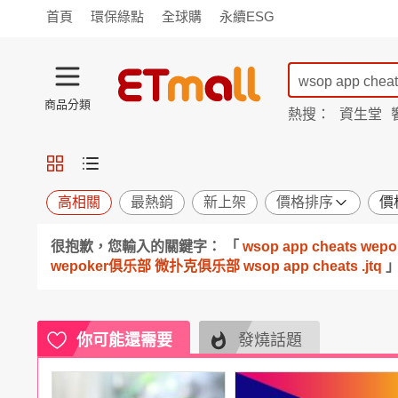
首頁
環保綠點
全球購
永續ESG
商品分類
熱搜：
資生堂
iphone 17
蘭陵
TV購物
旗艦店
商城
愛買
旅遊
寵物
男女鞋
襪
包配
保健
用品
機能
窈窕
高相關
最熱銷
新上架
價格排序
價
食品
飲料
生鮮
餐券
很抱歉，您輸入的關鍵字： 「
wsop app cheats
日用
紙品
清潔
口腔
wepoker俱乐部 微扑克俱乐部 wsop app cheats .jtq
鍋具
杯瓶
廚衛
休閒
服飾
內衣
精品
珠寶
寢具
家具
收納
宗教
你可能還需要
發燒話題
Apple
小米
手機平板
穿戴
家電
電視
季節
廚房