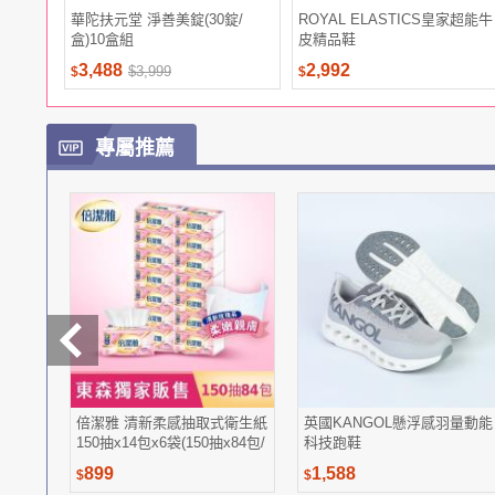
華陀扶元堂 淨善美錠(30錠/
ROYAL ELASTICS皇家超能牛
盒)10盒組
皮精品鞋
3,488
2,992
$3,999
$
$
專屬推薦
倍潔雅 清新柔感抽取式衛生紙
英國KANGOL懸浮感羽量動能
150抽x14包x6袋(150抽x84包/
科技跑鞋
箱)
899
1,588
$
$