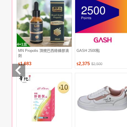
電腦
週邊
電玩
耳機
保養
彩妝
美髮
香氛
MN Propolis 頂規巴西綠蜂膠滴
GASH 2500點
劑
1,683
2,375
$2,500
$
$