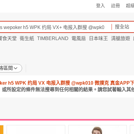
登入
註冊
超
搜全站
饗食天堂
衛生紙
TIMBERLAND
電風扇
日本味王
清艙旅遊
格區間
 wepoker h5 WPK 约局 VX 电报入群搜 @wpk010 微撲克 真
」 或所設定的條件無法搜尋到任何相關的結果。請您試著輸入其