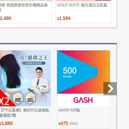
探索 西達摩藝伎原生種精品咖
GOLD SUITE 極光潤白玉肌膏
任-【今
啡
零食 澎湖
110G)
2,480
1,584
47
$49
$
$
【PP石墨烯】第四代石墨烯能
GASH 500點
【買一
量護膝2雙
賽爾 
加大 均
3,888
475
798
$500
$
$
$