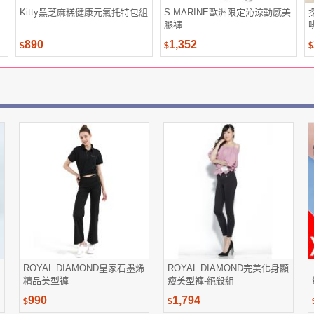
Kitty黑芝麻糕健康元氣托特包組
S.MARINE歐洲限定沁涼動感美
腿褲
890
1,352
$
$
$
ROYAL DIAMOND皇家石墨烯
ROYAL DIAMOND完美化身顯
精品美型褲
瘦美型褲-絕殺組
990
1,794
$
$