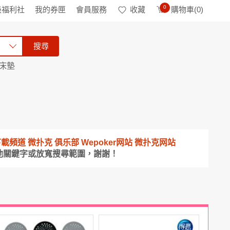
0
級福利社
我的券匣
會員服務
收藏
購物車(
0
)
搜尋
床墊
金APP下載頻道 微扑克 俱乐部 Wepoker网站 微扑克网站
他關鍵字或放寬搜尋範圍，謝謝！