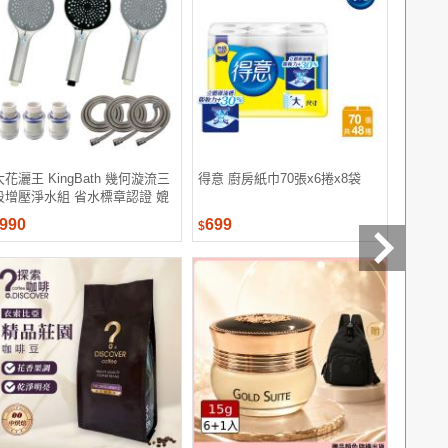
大花灑王 KingBath 幾何漩流三
得意 廚房紙巾70張x6捲x8袋
MILDS
段增壓淨水組 省水標章認證 媲
餅5入組(
美飯店等級衛浴 三段可調水花
990
699
644
$
$
$
設計 矽膠噴嘴方便清洗 除氯過
濾 健康安心洗