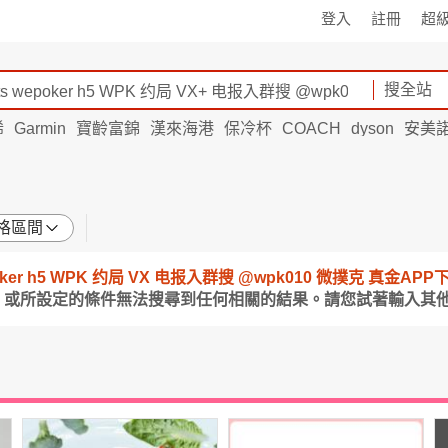
登入
註冊
超
搜全站
烯
Garmin
寶齡富錦
漢來海港
保冷杯
COACH
dyson
安美
格區間
 wepoker h5 WPK 约局 VX 电报入群搜 @wpk010 微撲克 真
 或所設定的條件無法搜尋到任何相關的結果。請您試著輸入其