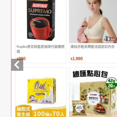
電腦
週邊
電玩
耳機
保養
彩妝
美髮
香氛
Kopiko原豆研磨黑咖啡代謝爆燃
黛絲芬輕背釋壓涼感前扣內衣
組
990
1,980
$
$