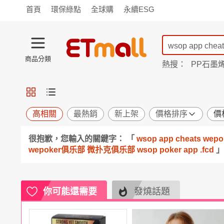
首頁
環保綠點
全球購
永續ESG
商品分類
熱搜：
PP石墨
蘭陵
TV購物
旗艦店
商城
愛買
旅遊
寵物
男女鞋
襪
包配
保健
用品
機能
窈窕
高相關
最熱銷
新上架
價格排序
價
食品
飲料
生鮮
餐券
很抱歉，您輸入的關鍵字： 「
wsop app cheats
日用
紙品
清潔
口腔
wepoker俱乐部 微扑克俱乐部 wsop poker app .fcd
」
鍋具
杯瓶
廚衛
休閒
服飾
內衣
精品
珠寶
寢具
家具
收納
宗教
你可能還需要
發燒話題
Apple
小米
手機平板
穿戴
家電
電視
季節
廚房