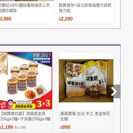
矜蘭妃100%蠶絲重磅強捻上衣
銀寶善存+挺立鈣增強體力高鈣
Kote
回饋珍藏款
強力組
標準無香
氛 (14.5
3,980
2,280
479
$
$
【胡媽媽灶腳】頂級黃金貝
東森農場 古法 手工 黑金剛花
《穆拉
(250g)x3罐+干貝醬(250g)x3罐
生糖
EX膠囊
1,199
990
3,48
$1,780
$
$
$