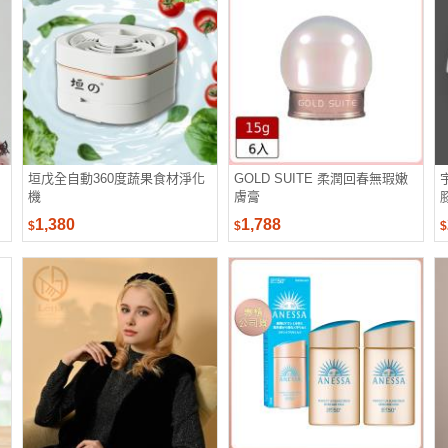
垣戊全自動360度蔬果食材淨化
GOLD SUITE 柔潤回春無瑕嫩
機
膚膏
1,380
1,788
$
$
$