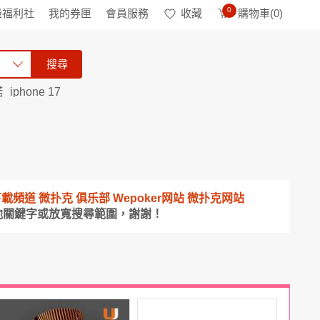
0
級福利社
我的券匣
會員服務
收藏
購物車(
0
)
搜尋
諾
iphone 17
金APP下載頻道 微扑克 俱乐部 Wepoker网站 微扑克网站
他關鍵字或放寬搜尋範圍，謝謝！