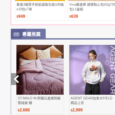
春風3層厚手新肌感衛生紙100抽
Viva萬歲牌 總匯點心包(42g*20
x10包x7串
包)-1盒組
949
639
$
$
專屬推薦
ST.MALO W.煦暖石墨烯熟眠
AGENT GEAR加拿大FIELD
雲絨被-獨
精品上衣
2,688
2,999
$
$