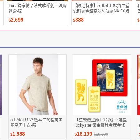
Léna獨家精品法式璀璨髮上珠寶
【限定特惠】SHISEIDO資生堂
禮盒-獨
安耐曬金鑽高效防曬露NA 5X版
60mlx2
2,699
888
$
$
$
ST.MALO W.植萃生物基抗菌
【童樂繪金飾】1台錢 幸運星
零臭男上衣-獨
luckystar 黃金貔貅金塊金條
(壹台錢3.75g)
1,688
18,199
$18,599
$
$