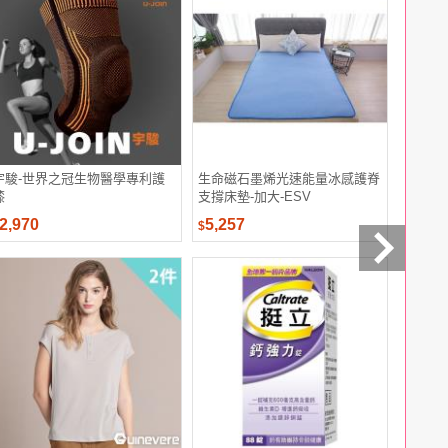
宇駿-世界之冠生物醫學專利護
生命磁石墨烯光速能量冰感護脊
GOLD 
膝
支撐床墊-加大-ESV
2,970
5,257
1,111
$
$