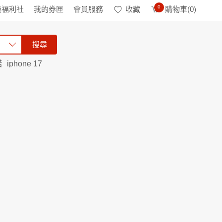
0
級福利社
我的券匣
會員服務
收藏
購物車(
0
)
搜尋
諾
iphone 17