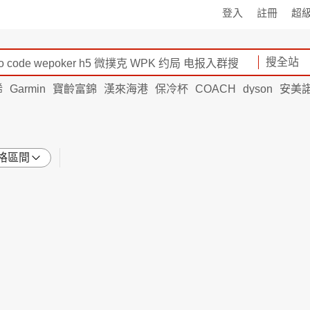
登入
註冊
超
搜全站
烯
Garmin
寶齡富錦
漢來海港
保冷杯
COACH
dyson
安美
格區間