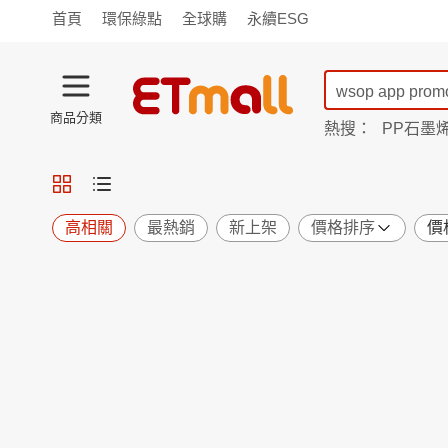
首頁
環保綠點
全球購
永續ESG
商品分類
熱搜：
PP石墨
蘭陵
TV購物
旗艦店
商城
愛買
旅遊
寵物
男女鞋
襪
包配
保健
用品
機能
窈窕
高相關
最熱銷
新上架
價格排序
價
食品
飲料
生鮮
餐券
日用
紙品
清潔
口腔
鍋具
杯瓶
廚衛
休閒
服飾
內衣
精品
珠寶
寢具
家具
收納
宗教
Apple
小米
手機平板
穿戴
家電
電視
季節
廚房