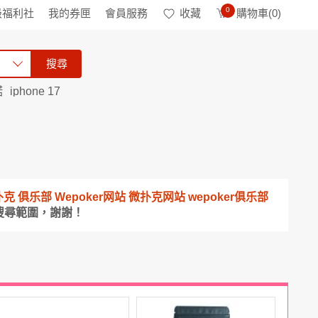
0
級福利社
我的券匣
會員服務
收藏
購物車(
0
)
搜尋
諾
iphone 17
微扑克 俱乐部 Wepoker网站 微扑克网站 wepoker俱乐部
搜尋範圍，謝謝！