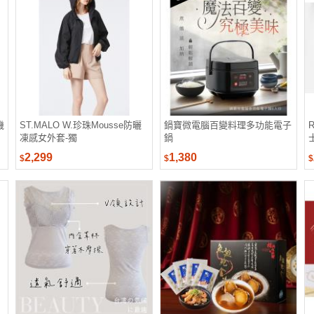
機
ST.MALO W.珍珠Mousse防曬
鍋寶微電腦百變料理多功能電子
凍感女外套-獨
鍋
2,299
1,380
$
$
$