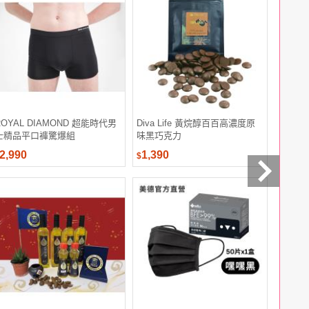
ROYAL DIAMOND 超能時代男
Diva Life 黃烷醇百百高濃度原
【買一送
士精品平口褲驚爆組
味黑巧克力
爾 床包枕
均一價 )
2,990
1,390
798
$
$