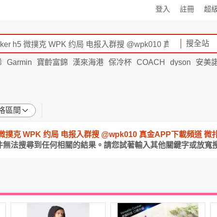
登入
註冊
超
搜全站
烯
Garmin
寶齡富錦
漢來海港
保冷杯
COACH
dyson
安美
格區間
r h5 微撲克 WPK 约局 电报入群搜 @wpk010 真金APP下載頻道 
件無法搜尋到任何相關的結果。請您試著輸入其他關鍵字或放寬