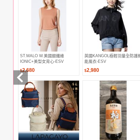
電腦
週邊
電玩
耳機
保養
彩妝
美髮
香氛
ST.MALO W.美國銀纖維
英國KANGOL極輕羽量全防護
IONIC+美型女背心-ESV
能風衣-ESV
2,680
2,980
$
$