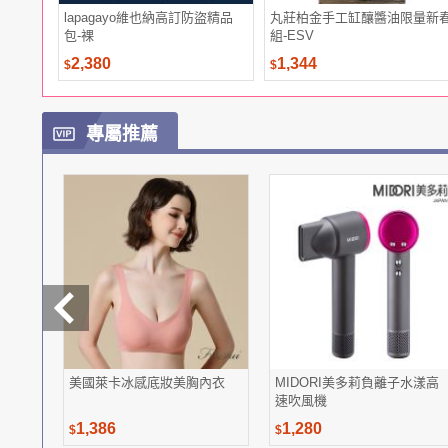
lapagayo維也納高訂防盜精品
丸莊柏金手工缸釀醬油限量新
包-裸
組-ESV
2,380
1,344
$
$
專屬推薦
美國萊卡冰感底妝美胸內衣
MIDORI美多莉負離子水漾高
速吹風機
1,386
1,280
$
$