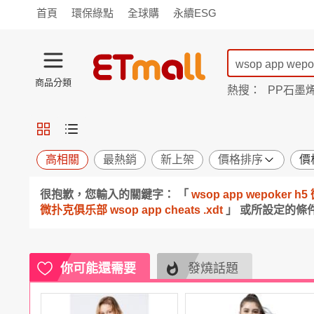
首頁
環保綠點
全球購
永續ESG
商品分類
熱搜：
PP石墨
蘭陵
TV購物
旗艦店
商城
愛買
旅遊
寵物
男女鞋
襪
包配
保健
用品
機能
窈窕
高相關
最熱銷
新上架
價格排序
價
食品
飲料
生鮮
餐券
很抱歉，您輸入的關鍵字： 「
wsop app wepoke
日用
紙品
清潔
口腔
微扑克俱乐部 wsop app cheats .xdt
」 或所設定的條
鍋具
杯瓶
廚衛
休閒
服飾
內衣
精品
珠寶
寢具
家具
收納
宗教
你可能還需要
發燒話題
Apple
小米
手機平板
穿戴
家電
電視
季節
廚房