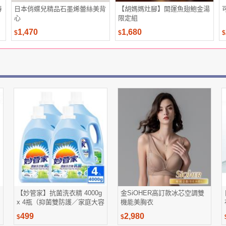
春
日本俏蝶兒精品石墨烯蕾絲美背
【胡媽媽灶腳】開運魚翅鮑金湯
心
限定組
1,470
1,680
$
$
$
【妙管家】抗菌洗衣精 4000g
金SiOHER高訂款冰芯空調雙
x 4瓶（抑菌雙防護／家庭大容
機能美胸衣
量箱購）
499
2,980
$
$