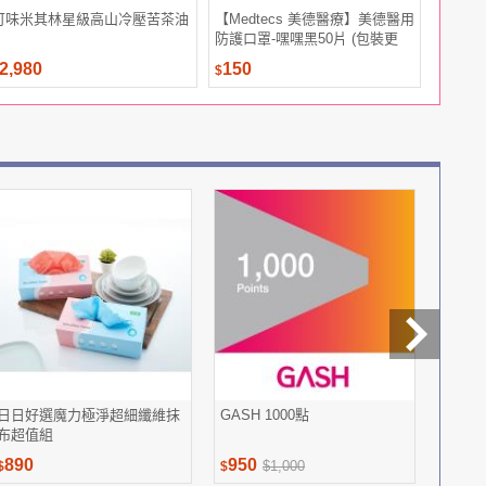
可味米其林星級高山冷壓苦茶油
【Medtecs 美德醫療】美德醫用
一丸外泌
防護口罩-嘿嘿黑50片 (包裝更
銷組
替，隨機出貨)
2,980
150
1,911
$
$
日日好選魔力極淨超細纖維抹
GASH 1000點
德國原裝
布超值組
緻撫紋
890
950
1,88
$1,000
$
$
$