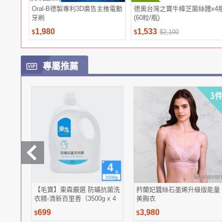
Oral-B德製專利3D廣告主推電動
德奧台灣之寶牛樟芝菌絲體x4
牙刷
(60粒/瓶)
1,980
1,533
$2,100
$
$
專屬推薦
【毛寶】東森嚴選 防蟎抗菌洗
矜蘭妃蠶絲石墨烯升級版能量
衣精-清新百里香（3500g x 4
美胸衣
瓶/原箱組）
699
3,980
$
$