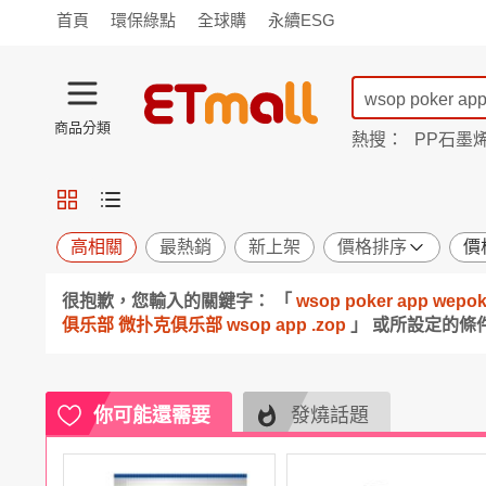
首頁
環保綠點
全球購
永續ESG
商品分類
熱搜：
PP石墨
蘭陵
TV購物
旗艦店
商城
愛買
旅遊
寵物
男女鞋
襪
包配
保健
用品
機能
窈窕
高相關
最熱銷
新上架
價格排序
價
食品
飲料
生鮮
餐券
很抱歉，您輸入的關鍵字： 「
wsop poker app w
日用
紙品
清潔
口腔
俱乐部 微扑克俱乐部 wsop app .zop
」 或所設定的
鍋具
杯瓶
廚衛
休閒
服飾
內衣
精品
珠寶
寢具
家具
收納
宗教
你可能還需要
發燒話題
Apple
小米
手機平板
穿戴
家電
電視
季節
廚房