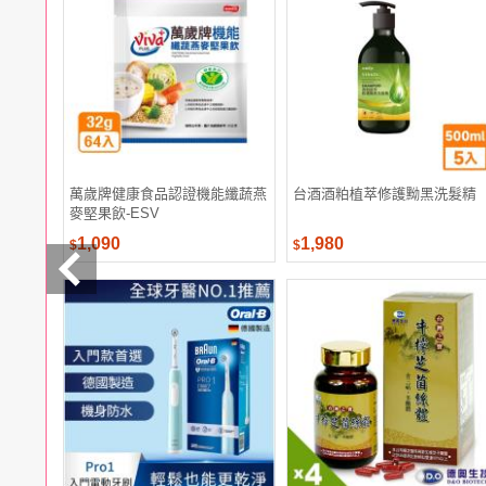
電腦
週邊
電玩
耳機
保養
彩妝
美髮
香氛
萬歲牌健康食品認證機能纖蔬燕
台酒酒粕植萃修護黝黑洗髮精
麥堅果飲-ESV
1,090
1,980
$
$