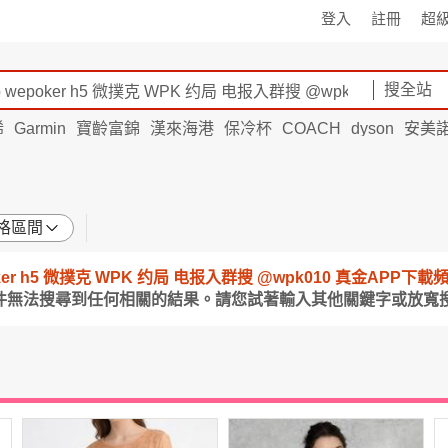
登入
註冊
超
搜全站
烯
Garmin
寶齡富錦
漢來海港
保冷杯
COACH
dyson
安美
格區間
epoker h5 微撲克 WPK 约局 电报入群搜 @wpk010 真金APP下
條件無法搜尋到任何相關的結果。請您試著輸入其他關鍵字或放寬