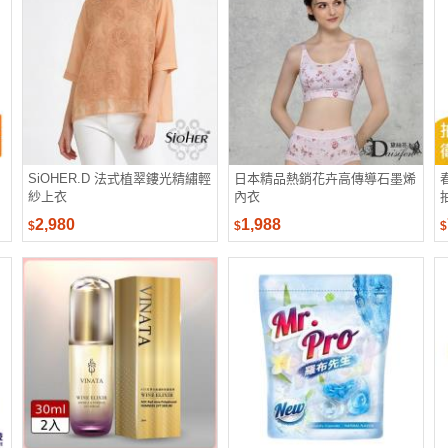
SiOHER.D 法式植翠鏤光精繡輕
日本精品熱銷花卉高傳導石墨烯
紗上衣
內衣
2,980
1,988
$
$
$