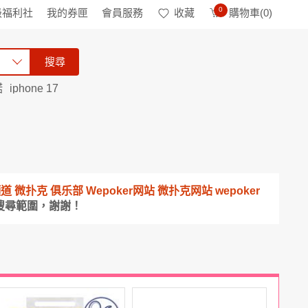
0
級福利社
我的券匣
會員服務
收藏
購物車(
0
)
搜尋
諾
iphone 17
載頻道 微扑克 俱乐部 Wepoker网站 微扑克网站 wepoker
搜尋範圍，謝謝！