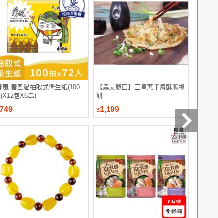
春風 春風貓抽取式衛生紙(100
【農夫蔥田】三星蔥千層酥脆抓
探索-瓜
抽X12包X6串)
餅
組
749
1,199
2,480
$
$