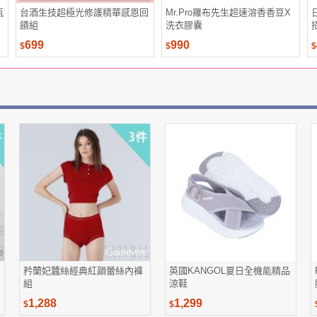
瓶
台酒生技超極光修護精華感恩回
Mr.Pro羅布先生超速溶香香豆X
饋組
洗衣膠囊
699
990
$
$
$
矜蘭妃蠶絲經典紅韻蕾絲內褲
英國KANGOL夏日全機能精品
組
涼鞋
1,288
1,299
$
$