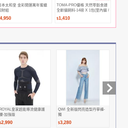
日本太和皇 金彩開運萬年蜜蠟
TOMA-PRO優格 天然零穀食譜
小米 Xi
招財組
全齡貓飼料-14磅 X 1包(室內貓 /
鮭魚 / 五種魚)
4,950
1,410
699
$
$
ROYAL皇家超能導流健康護
QWI 全新版閃亮造型丹寧褲-
大立美
腰-加強版
獨
膠囊爸
2,990
3,280
3,88
$
$
$