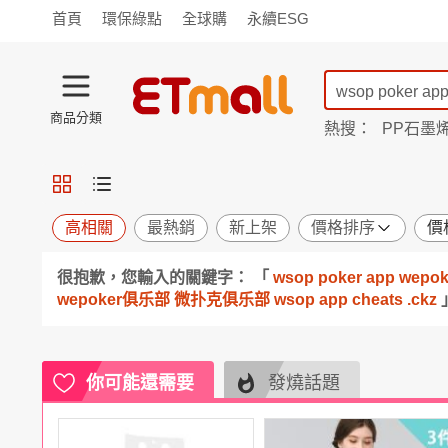
首頁
環保綠點
全球購
永續ESG
商品分類
熱搜：
PP石墨
蘭陵
TV購物
旗艦店
商城
愛買
旅遊
寵物
男女鞋
襪
包配
保健
用品
機能
窈窕
高相關
最熱銷
新上架
價格排序
價
食品
飲料
生鮮
餐券
很抱歉，您輸入的關鍵字： 「
wsop poker app 
日用
紙品
清潔
口腔
wepoker俱乐部 微扑克俱乐部 wsop app cheats .ckz
鍋具
杯瓶
廚衛
休閒
服飾
內衣
精品
珠寶
寢具
家具
收納
宗教
你可能還需要
發燒話題
Apple
小米
手機平板
穿戴
家電
電視
季節
廚房