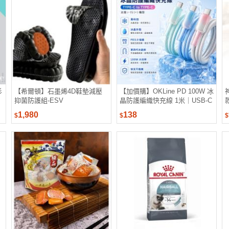
衫
【希爾頓】石墨烯4D鞋墊減壓
【加價購】OKLine PD 100W 冰
抑菌防護組-ESV
晶防護編織快充線 1米｜USB-C
to USB-C｜PD 3.0｜雙層尼龍
1,980
138
$
$
$
編織｜一年保固