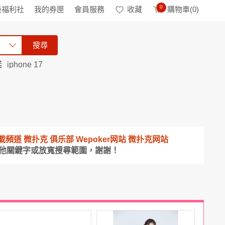
0
級福利社
我的券匣
會員服務
收藏
購物車(
0
)
搜尋
諾
iphone 17
APP下載頻道 微扑克 俱乐部 Wepoker网站 微扑克网站
其他關鍵字或放寬搜尋範圍，謝謝！