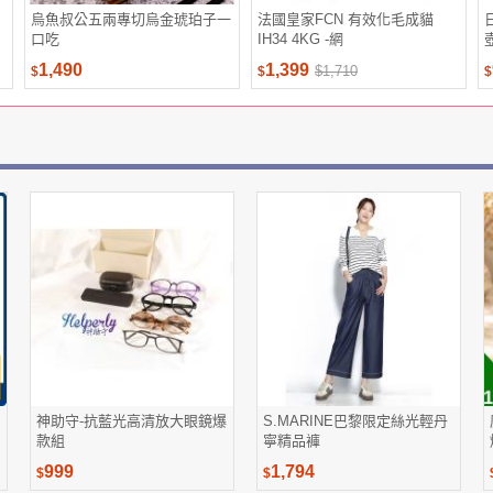
烏魚叔公五兩專切烏金琥珀子一
法國皇家FCN 有效化毛成貓
口吃
IH34 4KG -網
1,490
1,399
$1,710
$
$
$
神助守-抗藍光高清放大眼鏡爆
S.MARINE巴黎限定絲光輕丹
款組
寧精品褲
999
1,794
$
$