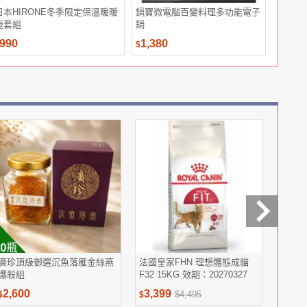
日本HIRONE冬季限定保溫暖暖
鍋寶微電腦百變料理多功能電子
【華齊堂
壺套組
鍋
飲9盒(60
990
1,380
2,580
$
$
廣珍頂級御選沉魚落雁金絲燕
法國皇家FHN 理想體態成貓
【趣採
爆殺組
F32 15KG 效期：20270327
料組
2,600
3,399
1,21
$4,495
$
$
$