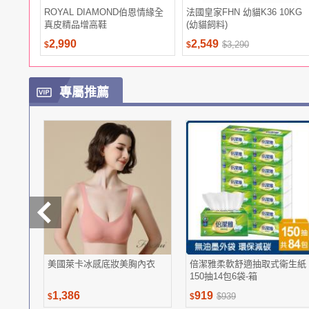
ROYAL DIAMOND伯恩情緣全
法國皇家FHN 幼貓K36 10KG
真皮精品增高鞋
(幼貓飼料)
2,990
2,549
$3,290
$
$
專屬推薦
美國萊卡冰感底妝美胸內衣
倍潔雅柔軟舒適抽取式衛生紙
150抽14包6袋-箱
1,386
919
$939
$
$