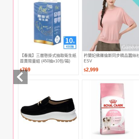
電腦
週邊
電玩
耳機
保養
彩妝
美髮
香氛
【春風】三層懸掛式抽取衛生紙
矜蘭妃佛羅倫斯同步精品蠶絲
首賣限量組 (450抽x10包/箱)
ESV
769
2,999
$
$