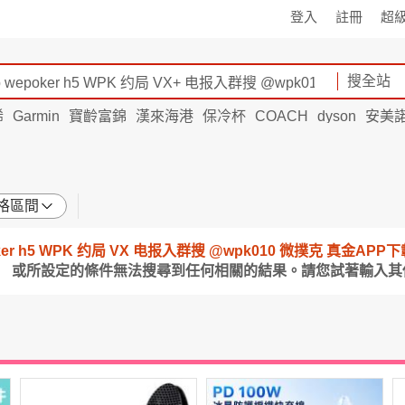
登入
註冊
超
搜全站
烯
Garmin
寶齡富錦
漢來海港
保冷杯
COACH
dyson
安美
格區間
wepoker h5 WPK 约局 VX 电报入群搜 @wpk010 微撲克 真金
」 或所設定的條件無法搜尋到任何相關的結果。請您試著輸入