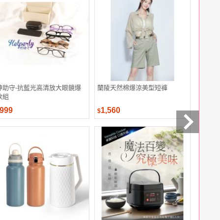
神助守-抗藍光高清放大眼鏡爆
蘭陵天然棉爆涼美型短褲
【靜思書
款組
280g(鋁
999
1,560
95
$10
$
$