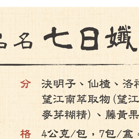
大宗採購需求單
日期
2026/08/07
品號
4312923
品名
【家家生醫】七日孅-孅體茶包 12盒【7包/盒】
*
數量
*
聯絡人姓名