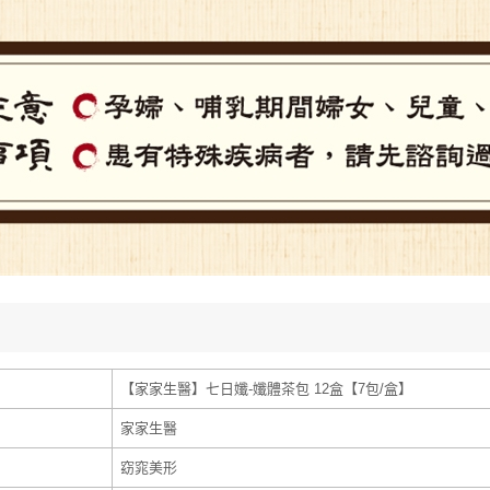
【家家生醫】七日孅-孅體茶包 12盒【7包/盒】
家家生醫
窈窕美形