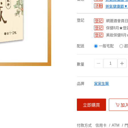
活動
爸氣健康節▼
登記
登記
網連通會員日
登記
保健8月★登
登記
美妝保健8月
配送
一般宅配
超
數量
品牌
家家生醫
立即購買
加
付款方式
信用卡
/
ATM
/