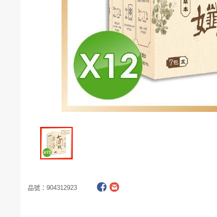
電腦
週邊
電玩
耳機
保養
彩妝
美髮
香氛
品號：
904312923