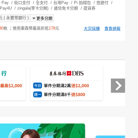
e Pay
/
街口支付
/
全支付
/
台灣Pay
/
Pi 拍錢包
/
悠遊付
/
Pay4U
/
zingala(零卡分期)
/
遠信免卡分期
/
提貨券
元 ( 永豐等銀行 )
更多分期
30
枚 ；使用東森幣最高折抵
178
元
大宗採購
賣貴通報