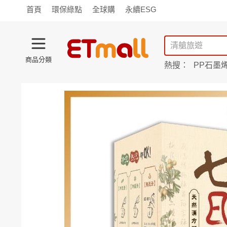
首頁
環保綠點
全球購
永續ESG
商品分類
熱搜：
PP石墨
蘭陵
TV購物
旗艦店
商城
愛買
旅遊
寵物
男女鞋
襪
包配
保健
用品
機能
窈窕
食品
飲料
生鮮
餐券
日用
紙品
清潔
口腔
鍋具
杯瓶
廚衛
休閒
服飾
內衣
精品
珠寶
寢具
家具
收納
宗教
Apple
小米
手機平板
穿戴
家電
電視
季節
廚房