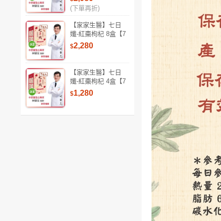
專家 林榮志醫師研
(下單再折)
發)
【家家生醫】七日
孅-紅棗枸杞 8盒【7
包/盒】(中西醫整合
2,280
$
專家 林榮志醫師研
發)
【家家生醫】七日
孅-紅棗枸杞 4盒【7
包/盒】(中西醫整合
1,280
$
專家 林榮志醫師研
發)