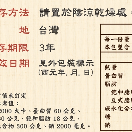
*
聯絡人手機
*
e-mail
預計到貨日期
其他要求
剩餘字數：
150
本人已詳閱了解並同意東森購物大宗採購
注意事項
內容
確認送出