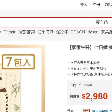
登入
註冊
超
搜全站
烯
Garmin
寶齡富錦
漢來海港
保冷杯
COACH
dyson
安美
【家家生醫】七日孅-孅
✦富含天然草本成分
✦黃金比例七重配方調和
✦特殊釋放技術 冷沖熱泡都
市價
：
$ 10,740
2,980
$
網路價
優惠
活動
爸氣應援團 領