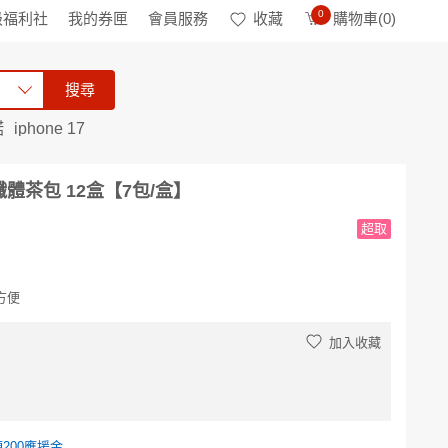
0
級福利社
我的券匣
會員服務
收藏
購物車(
0
)
搜尋
諾
iphone 17
體茶包 12盒【7包/盒】
超取
方便
加入收藏
200應援金