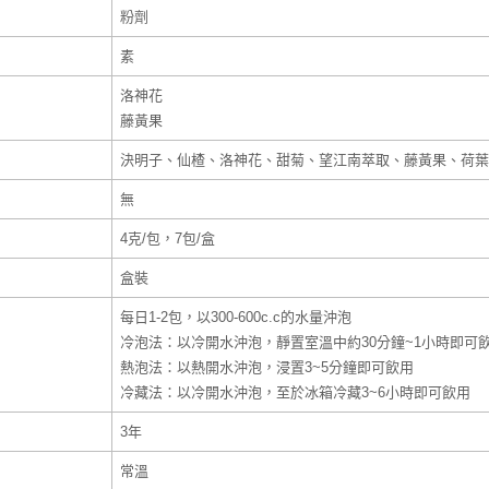
粉劑
素
洛神花
藤黃果
決明子、仙楂、洛神花、甜菊、望江南萃取、藤黃果、荷葉
無
4克/包，7包/盒
盒裝
每日1-2包，以300-600c.c的水量沖泡
冷泡法：以冷開水沖泡，靜置室溫中約30分鐘~1小時即可
熱泡法：以熱開水沖泡，浸置3~5分鐘即可飲用
冷藏法：以冷開水沖泡，至於冰箱冷藏3~6小時即可飲用
3年
常溫