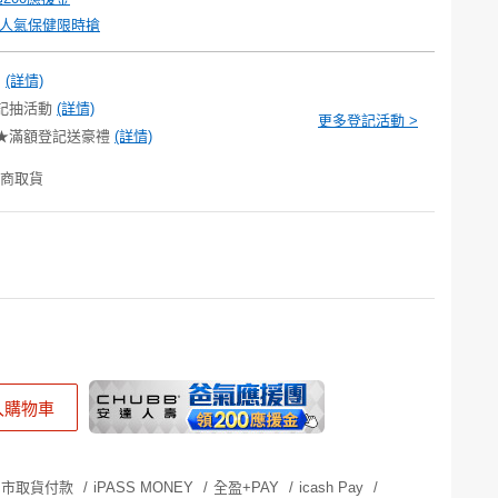
人氣保健限時搶
 
(詳情)
記抽活動 
(詳情)
更多登記活動 >
★滿額登記送豪禮 
(詳情)
商取貨
入購物車
門市取貨付款
/
iPASS MONEY
/
全盈+PAY
/
icash Pay
/